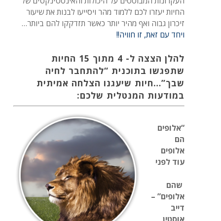
העקרונות המבוססים על היכולות והאינסטינקטים של
החיות יעזרו לכם ללמוד מהר ויסייעו לבנות את שיעור
זיכרון גבוה ואף מהיר יותר כאשר תזדקקו להם ביותר…
ויחד עם זאת, זו חוויה!!
להלן הצצה ל- 4 מתוך 15 החיות
שתפגשו בתוכנית “להתחבר לחיה
שבך”…חיות שיעגנו הצלחה אמיתית
במודעות המנטלית שלכם:
“
אלופים
הם
אלופים
עוד לפני
שהם
אלופים” –
דייב
אוסטין