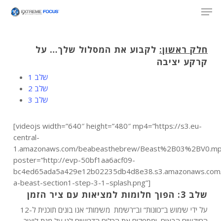
Skip
Men
to
main
content
חלק ראשון:
לקבוע את המסלול שלך… על
קרקע יציבה
שלב 1
שלב 2
שלב 3
[videojs width=”640″ height=”480″ mp4=”https://s3.eu-
central-
1.amazonaws.com/beabeasthebrew/Beast%2B03%2BV0.mp
poster=”http://evp-50bf1aa6acf09-
bc4ed65ada5a429e12b02235db4d8e38.s3.amazonaws.com
a-beast-section1-step-3-1–splash.png”]
הפוך חלומות למציאות עם ציר הזמן
3:
שלב
על ידי שימוש ב”כוונות” וב”רשימת משימות” אנו בונים תוכנית ל-12