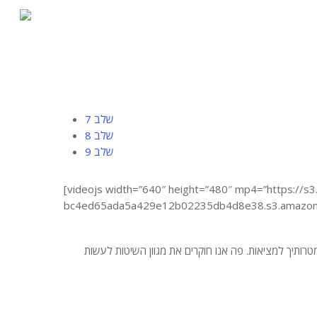
Skip
to
main
content
שלב 7
שלב 8
שלב 9
[videojs width=”640″ height=”480″ mp4=”https:/
bc4ed65ada5a429e12b02235db4d8e38.s3.amazonaw
ותיך למציאות. פה אנו חוקרים את מגוון השיטות לעשות