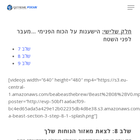
Skip
Men
to
main
content
חלק שלישי:
הישענות על הכוח הפנימי …מעבר
לפני השטח
שלב 7
שלב 8
שלב 9
[videojs width=”640″ height=”480″ mp4=”https://s3.eu-
central-
1.amazonaws.com/beabeasthebrew/Beast%2B08%2BV0.mp
poster=”http://evp-50bf1aa6acf09-
bc4ed65ada5a429e12b02235db4d8e38.s3.amazonaws.com
a-beast-section-3-step-8-1–splash.png”]
שלב 8: לצאת מאזור הנוחות שלך