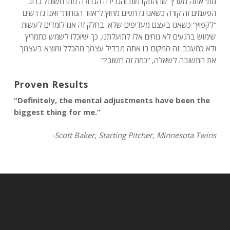
מתי אתה מעריך שההתקדמות והגדילה הגדולה מתרחשות? ברוב
הפעמים זה קורה כשאנו נדחפים מחוץ ל”אזור הנוחות” ואנו נדרשים
“לקפוץ” כשאנו בעצם מעדיפים שלא. בחלק זה אנו לומדים לעשות
שימוש ברגעים לא נוחים אלו לתועלתנו, כך שיוכלו לשמש כתמריץ
ולא כמעכב. זה המקום בו אתה מבדיל עצמך מהכלל ומוצא בעצמך
את התשובה לשאלה, “כמה זה חשוב?”
Proven Results
“Definitely, the mental adjustments have been the
biggest thing for me.”
-Scott Baker, Starting Pitcher, Minnesota Twins